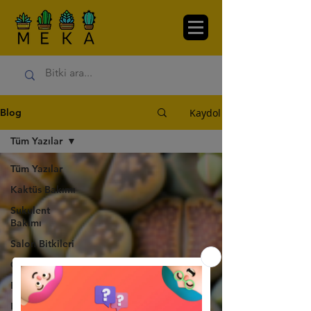
Kaydol
Blog
Tüm Yazılar
Tüm Yazılar
Kaktüs Bakımı
Sukulent
Bakımı
Salon Bitkileri
Çiçekler
Bitki Türleri
Kendin Yap