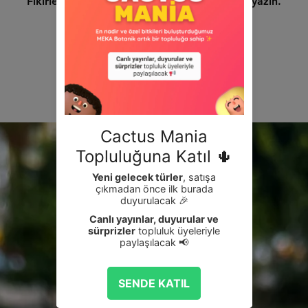
Fikirlerinizi paylaşın. İlk değerlendirmeyi siz yazın.
Değerlendirme Yap