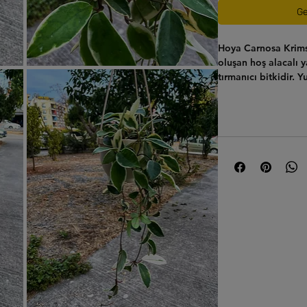
Ge
Hoya Carnosa Krim
oluşan hoş alacalı y
tırmanıcı bitkidir
çiçekleri, ilkbahar
şeklindeki kümeler h
mumsu ve parlak ışı
belirgin hale gelir 
gösterişli salon bit
kolaydır.