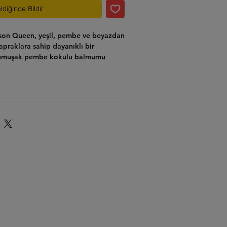
ldiğinde Bildir
son Queen
, yeşil, pembe ve beyazdan
apraklara sahip dayanıklı bir
. Yumuşak pembe kokulu balmumu
dan sonbaharın başlarına kadar top
alinde sarkar. Yapraklar kalın,
ğa maruz kaldığında alacalılık daha
ve pembe tonlar yoğunlaşır. Göz alıcı,
kilerinden biridir ve bakımıda oldukça