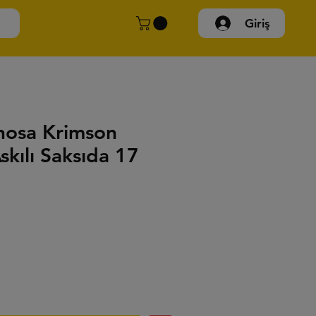
Giriş
nosa Krimson
skılı Saksıda 17