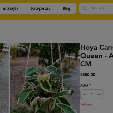
Anasayfa
Kategoriler
Blog
Hoya Car
Queen - A
CM
Fiyat
₺550,00
Adet
*
Tükendi