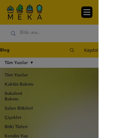
Kaydol
Blog
Tüm Yazılar
Tüm Yazılar
Kaktüs Bakımı
Sukulent
Bakımı
Salon Bitkileri
Çiçekler
Bitki Türleri
Kendin Yap