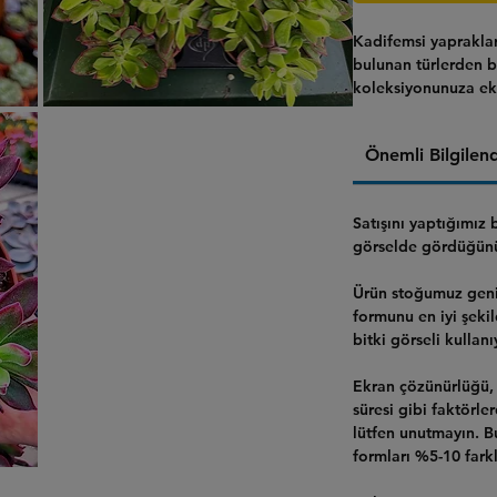
Kadifemsi yapraklar
bulunan türlerden b
koleksiyonunuza ekl
Önemli Bilgilen
Satışını yaptığımız
görselde gördüğünüz
Ürün stoğumuz geni
formunu en iyi şeki
bitki görseli kullanı
Ekran çözünürlüğü, 
süresi gibi faktörle
lütfen unutmayın. 
formları %5-10 farklı