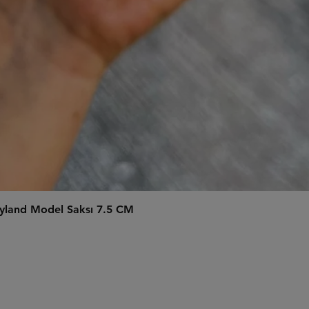
Hızlı Bakış
 Tayland Model Saksı 7.5 CM
İletişim
Akkent Mahallesi, 5. Cad