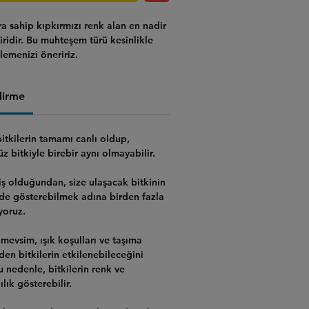
a sahip kıpkırmızı renk alan en nadir
iridir. Bu muhteşem türü kesinlikle
emenizi öneririz.
dirme
bitkilerin tamamı canlı
oldup,
 bitkiyle birebir aynı olmayabilir.
ş olduğundan, size ulaşacak bitkinin
lde gösterebilmek adına birden fazla
yoruz.
mevsim, ışık koşulları ve taşıma
rden bitkilerin etkilenebileceğini
Bu nedenle,
bitkilerin renk ve
lık gösterebilir.