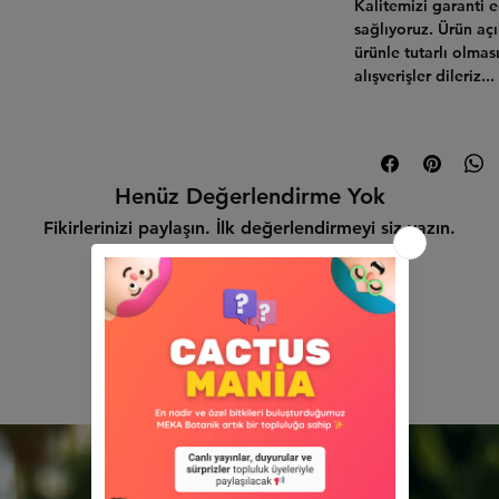
Kalitemizi garanti 
sağlıyoruz.
Ürün açı
ürünle tutarlı olmas
alışverişler dileriz...
Henüz Değerlendirme Yok
Fikirlerinizi paylaşın. İlk değerlendirmeyi siz yazın.
Değerlendirme Yap