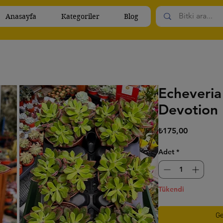
Anasayfa
Kategoriler
Blog
Echeveria
Devotion
Fiyat
₺175,00
Adet
*
Tükendi
Ge