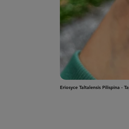
Eriosyce Taltalensis Pilispina -
Gönderim ve İadeler
Mağaza Politikası