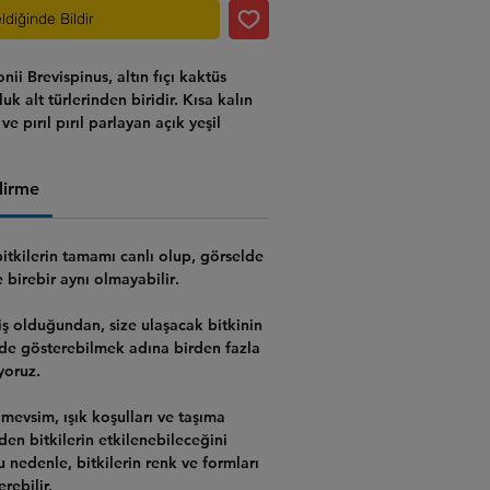
ldiğinde Bildir
nii Brevispinus
, altın fıçı kaktüs
uk alt türlerinden biridir. Kısa kalın
 ve pırıl pırıl parlayan açık yeşil
 bir kaktüs. Zamanla tabandan
a eğilimindedir. İlkbahar - yaz
dirme
 sarı çiçekler açar.
bitkilerin tamamı canlı
olup, görselde
e
birebir aynı olmayabilir
.
iş olduğundan,
size ulaşacak bitkinin
lde gösterebilmek adına birden fazla
yoruz.
mevsim, ışık koşulları ve taşıma
rden bitkilerin etkilenebileceğini
u nedenle,
bitkilerin renk ve formları
rebilir.