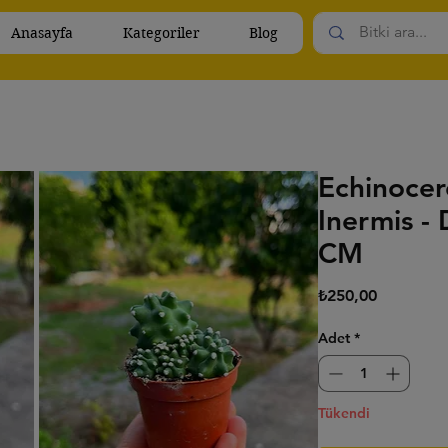
Anasayfa
Kategoriler
Blog
Echinocer
Inermis - 
CM
Fiyat
₺250,00
Adet
*
Tükendi