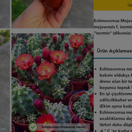
Ge
Echinocereus Mojav
mojavensis f. inerm
"inermis" (dikensiz)
isteği uyandıran pü
gözdesidir. Görseld
Ürün Açıklamas
gövdesi ve diken ye
areolleriyle, zamanl
oluşturan nadir bir k
Echinocereus mo
bakımı oldukça k
drene olan bir t
boyunca toprak k
En iyi çiçeklenm
edilir,ilkbahar v
(Ekim ayına kada
Echinocereus mo
sıcaklıklarına da
türleri daha düşü
-6 ° C 'ye kadar 