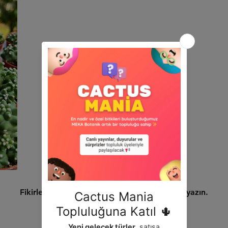
Henüz Değerlendirme Yok
Fikirlerinizi paylaşın. İlk değerlendirmeyi siz yazın.
Değerlendirme Yap