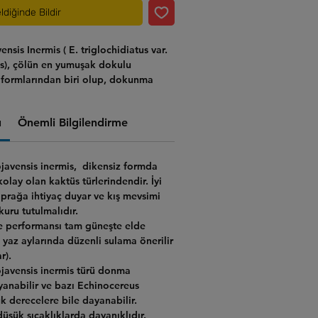
ldiğinde Bildir
ensis Inermis
( E. triglochidiatus var.
is), çölün en yumuşak dokulu
formlarından biri olup, dokunma
rüzsüz yapısıyla koleksiyonerlerin
eki gibi zümrüt yeşili, bombeli
ı
Önemli Bilgilendirme
rine geçen kar beyazı yünlü
a yüzlerce başlı devasa tepecikler
ültivardır.
javensis inermis
, dikensiz formda
olay olan kaktüs türlerindendir. İyi
oprağa ihtiyaç duyar ve kış mevsimi
uru tutulmalıdır.
e performansı tam güneşte elde
e yaz aylarında düzenli sulama önerilir
r).
javensis inermis türü donma
yanabilir
ve bazı Echinocereus
k derecelere bile dayanabilir.
düşük sıcaklıklarda dayanıklıdır.