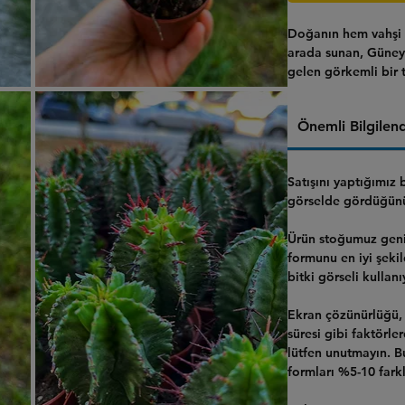
Doğanın hem vahşi 
arada sunan, Güney 
gelen görkemli bir 
adıyla
African Milk 
mi şirin mini boy fo
Önemli Bilgilen
Satışını yaptığımız
görselde gördüğünüz
Ürün stoğumuz geni
formunu en iyi şeki
bitki görseli kullanı
Ekran çözünürlüğü, 
süresi gibi faktörle
lütfen unutmayın. 
formları %5-10 farklı