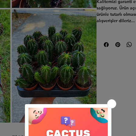
Kalitemizi garanti 
sağlıyoruz.
Ürün açı
ürünle tutarlı olmas
alışverişler dileriz...
Henüz Değerlendirme Yok