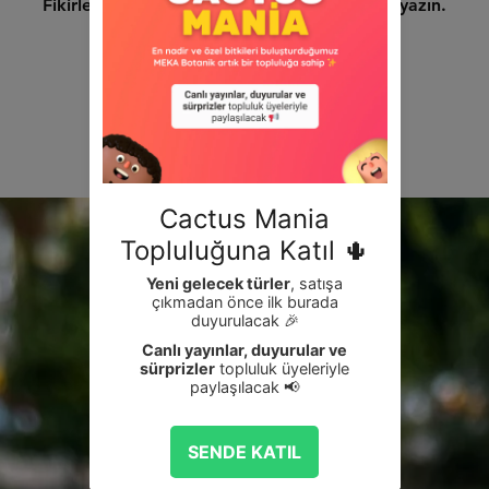
Fikirlerinizi paylaşın. İlk değerlendirmeyi siz yazın.
Değerlendirme Yap