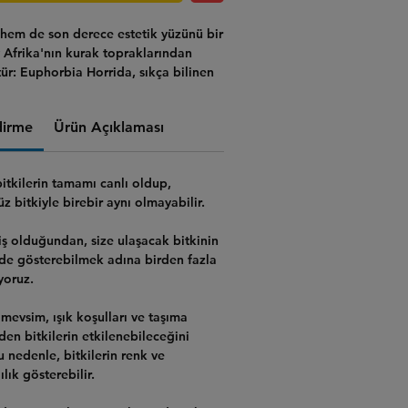
hem de son derece estetik yüzünü bir
Afrika'nın kurak topraklarından
tür:
Euphorbia Horrida
, sıkça bilinen
Barrel
(Afrika Süt Fıçısı)
. Bu kez, şirin
rmuyla sizlerle.
dirme
Ürün Açıklaması
bitkilerin tamamı canlı
oldup,
 bitkiyle birebir aynı olmayabilir.
ş olduğundan, size ulaşacak bitkinin
lde gösterebilmek adına birden fazla
yoruz.
mevsim, ışık koşulları ve taşıma
rden bitkilerin etkilenebileceğini
Bu nedenle,
bitkilerin renk ve
lık gösterebilir.