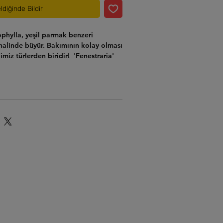
ldiğinde Bildir
ophylla
, yeşil parmak benzeri
halinde büyür. Bakımının kolay olması
miz türlerden biridir! '
Fenestraria
'
nzeyen yaprakların yarı saydam
atince "fenestra" ("
pencere
")
. Sonbahardan ilkbahara kadar güzel
embeyaz
çiçeklerle çiçek açar. Bol
lu formda satışta !