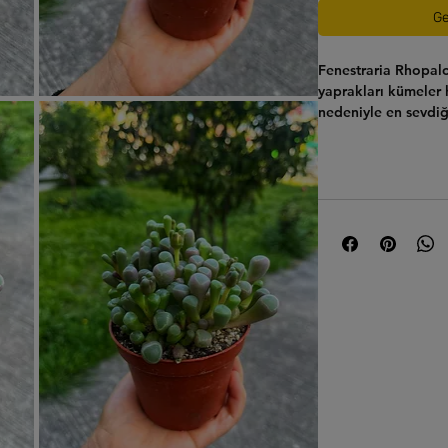
Ge
Fenestraria Rhopal
yaprakları kümeler 
nedeniyle en sevdiği
ismi, pencereye be
kısmını ifade eden L
kelimesinden gelir
altın sarısı veya b
yavrulu ve tomurcuk