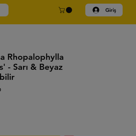
Giriş
ia Rhopalophylla
' - Sarı & Beyaz
ilir
İndirimli
0
Fiyat