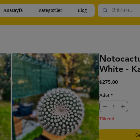
Anasayfa
Kategoriler
Blog
Notocactu
White - K
Fiyat
₺275,00
Adet
*
Tükendi
Ge