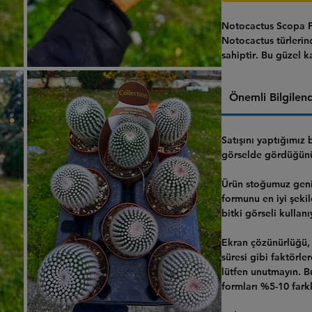
Notocactus Scopa F
Notocactus türleri
sahiptir
. Bu güzel k
ve oldukça tombul, 
Scopa Frosty White'
Önemli Bilgilen
Satışını yaptığımız
görselde gördüğünüz
Ürün stoğumuz geni
formunu en iyi şeki
bitki görseli kullanı
Ekran çözünürlüğü, 
süresi gibi faktörle
lütfen unutmayın. 
formları %5-10 farklı