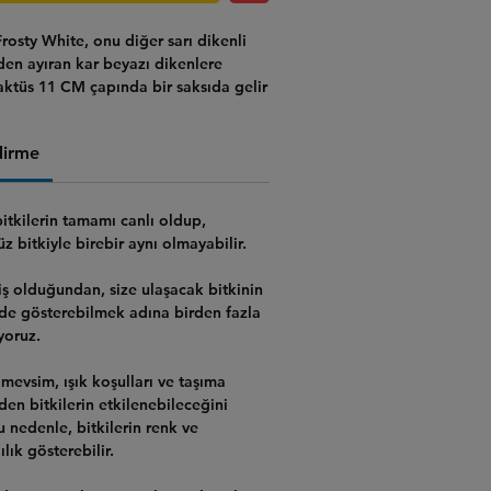
rosty White
, onu diğer sarı dikenli
nden ayıran
kar beyazı dikenlere
aktüs 11 CM çapında bir saksıda gelir
dolgun bir şekle sahiptir. Notocactus
a sahip olma fırsatını kaçırmayın!
dirme
bitkilerin tamamı canlı
oldup,
 bitkiyle birebir aynı olmayabilir.
ş olduğundan, size ulaşacak bitkinin
lde gösterebilmek adına birden fazla
yoruz.
mevsim, ışık koşulları ve taşıma
rden bitkilerin etkilenebileceğini
Bu nedenle,
bitkilerin renk ve
lık gösterebilir.