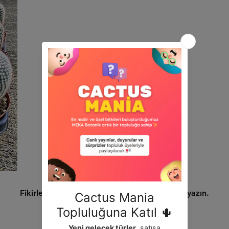
Henüz Değerlendirme Yok
Fikirlerinizi paylaşın. İlk değerlendirmeyi siz yazın.
Değerlendirme Yap