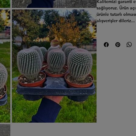
Kalitemizi garanti 
sağlıyoruz.
Ürün açı
ürünle tutarlı olmas
alışverişler dileriz...